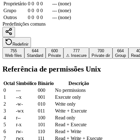
Proprietário
0
0
0
0
--- (none)
Grupo
0
0
0
0
--- (none)
Outros
0
0
0
0
--- (none)
Predefinições comuns
Redefinir
755
644
600
777
700
664
4
Web files
Standard
Private
⚠ Insecure
Private dir
Group
Read
Referência de permissões Unix
Octal
Simbólico
Binário
Descrição
0
---
000
No permissions
1
--x
001
Execute only
2
-w-
010
Write only
3
-wx
011
Write + Execute
4
r--
100
Read only
5
r-x
101
Read + Execute
6
rw-
110
Read + Write
7
rwx
111
Read + Write + Execute