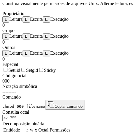
Construa visualmente permissões de arquivos Unix. Alterne leitura, esc
Proprietário
Leitura
Escrita
Execução
L
E
E
0
Grupo
Leitura
Escrita
Execução
L
E
E
0
Outros
Leitura
Escrita
Execução
L
E
E
0
Especial
Setuid
Setgid
Sticky
Código octal
000
Notação simbólica
---------
Comando
chmod 000 filename
Copiar comando
Consulta octal
Decomposição binária
Entidade
r
w
x
Octal
Permissões