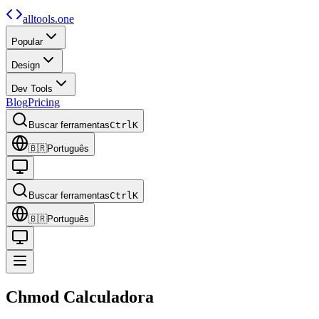
alltools.one
Popular
Design
Dev Tools
Blog
Pricing
Buscar ferramentas
Ctrl
K
🇧🇷
Português
Buscar ferramentas
Ctrl
K
🇧🇷
Português
Chmod
Calculadora