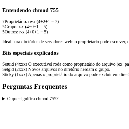
Entendendo chmod 755
7
Proprietário: rwx (4+2+1 = 7)
5
Grupo: r-x (4+0+1 = 5)
5
Outros: r-x (4+0+1 = 5)
Ideal para diretórios de servidores web: o proprietário pode escrever,
Bits especiais explicados
Setuid (4xxx)
O executável roda como proprietário do arquivo (ex. p
Setgid (2xxx)
Novos arquivos no diretório herdam o grupo.
Sticky (1xxx)
Apenas o proprietário do arquivo pode excluir em diretó
Perguntas Frequentes
O que significa chmod 755?