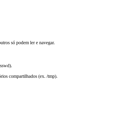
 outros só podem ler e navegar.
asswd).
rios compartilhados (ex. /tmp).