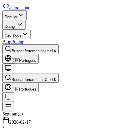
alltools.one
Popular
Design
Dev Tools
Blog
Pricing
Buscar ferramentas
Ctrl
K
🇧🇷
Português
Buscar ferramentas
Ctrl
K
🇧🇷
Português
Segurança
•
2026-02-17
•