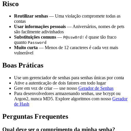
Risco
Reutilizar senhas
— Uma violação compromete todas as
contas
Usar informações pessoais
— Aniversários, nomes de pets
são facilmente adivinhados
Substituições comuns
—
é quase tão fraco
P@ssw0rd!
quanto
Password
Muito curta
— Menos de 12 caracteres é cada vez mais
vulnerável
Boas Práticas
Use um gerenciador de senhas para senhas únicas por conta
Ative a autenticação de dois fatores em todo lugar
Gere em vez de criar — use nosso
Gerador de Senhas
Para desenvolvedores armazenando senhas, use bcrypt ou
Argon2, nunca MD5. Explore algoritmos com nosso
Gerador
de Hash
Perguntas Frequentes
Qual deve ser o comprimento da minha senha?