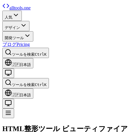
alltools.one
人気
デザイン
開発ツール
ブログ
Pricing
ツールを検索
Ctrl
K
🇯🇵
日本語
ツールを検索
Ctrl
K
🇯🇵
日本語
HTML整形ツール
ビューティファイア