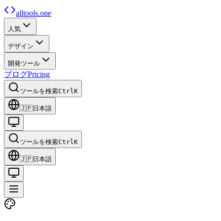
alltools.one
人気
デザイン
開発ツール
ブログ
Pricing
ツールを検索
Ctrl
K
🇯🇵
日本語
ツールを検索
Ctrl
K
🇯🇵
日本語