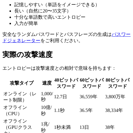
記憶しやすい（単語をイメージできる）
長い（自然に20〜35文字）
十分な単語数で高いエントロピー
入力が簡単
安全なランダムパスワードとパスフレーズの生成は
パスワー
ドジェネレーター
をご利用ください。
実際の攻撃速度
エントロピーは攻撃速度との相対で意味を持ちます：
40ビットパ
60ビットパ
80ビットパ
攻撃タイプ
速度
スワード
スワード
スワード
オンライン（レ
1,000/
12.7日
36,559年
3,800万年
秒
ート制限）
オフライン
10億/
1.1秒
36.5年
38,334年
（CPU）
秒
オフライン
1兆/
（GPUクラス
1秒未満
13日
38年
秒