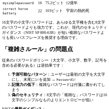
16
75.2ビット
12億年
mysimplepassword
correct horse
103ビット
宇宙の熱的死
22
battery
16文字の小文字パスワードは、あらゆる文字種を含む8文字
のパスワードよりも強力です。これが、現代のセキュリティ
ガイダンス（NIST SP 800-63B）が短い複雑なパスワードよ
りも長いパスフレーズを推奨する理由です。
「複雑さルール」の問題点
従来のパスワードポリシー（大文字、小文字、数字、記号を
含める必要がある）は逆効果です：
予測可能なパターン
：ユーザーは最初の文字を大文字
にし、末尾に
を追加 →
1!
Password1!
記憶力の低下
：複雑なパスワードは付箋に書かれてし
まう
偽のセキュリティ
：8文字の「複雑な」パスワードは16
文字のシンプルなものよりエントロピーが低い
NISTの
最新ガイダンス
：