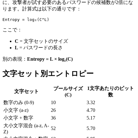
に、攻撃者が試す必要のあるパスワードの候補数が2倍にな
ります。計算式は以下の通りです：
ここで：
C
= 文字セットのサイズ
L
= パスワードの長さ
別の表現：
Entropy = L × log₂(C)
文字セット別エントロピー
1文字あたりのビット
プールサイズ
文字セット
(C)
数
数字のみ (0-9)
10
3.32
小文字 (a-z)
26
4.70
小文字 + 数字
36
5.17
大小文字混合 (a-z, A-
52
5.70
Z)