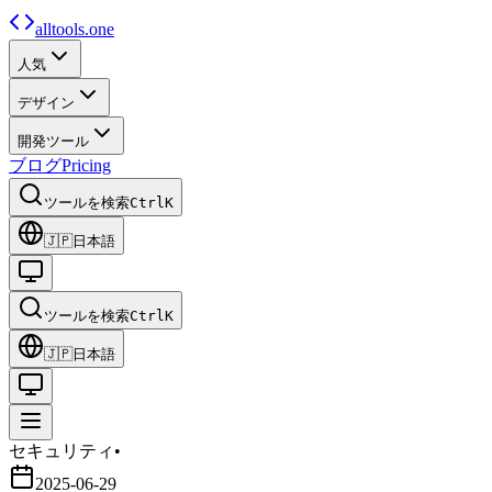
alltools.one
人気
デザイン
開発ツール
ブログ
Pricing
ツールを検索
Ctrl
K
🇯🇵
日本語
ツールを検索
Ctrl
K
🇯🇵
日本語
セキュリティ
•
2025-06-29