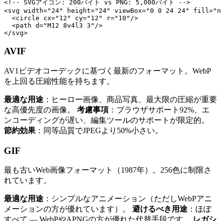
<!-- SVGアイコン: 200バイト vs PNG: 5,000バイト -->

<svg width="24" height="24" viewBox="0 0 24 24" fill="n
  <circle cx="12" cy="12" r="10"/>

  <path d="M12 8v4l3 3"/>

AVIF
AV1ビデオコーデックに基づく最新のフォーマット。WebP
を上回る圧縮性能を持ちます。
最適な用途
：ヒーロー画像、商品写真、最大限の圧縮が重要
な高優先度の画像。
考慮事項
：ブラウザサポート92%、エ
ンコーディングが遅い、編集ツールのサポートが限定的。
節約効果
：同等品質でJPEGより50%小さい。
GIF
最も古いWeb画像フォーマット（1987年）。256色に制限さ
れています。
最適な用途
：シンプルなアニメーション（ただしWebPアニ
メーションの方が優れています）。
避けるべき用途
：ほぼ
すべて — WebPやAPNGの方が優れた代替手段です。
レガシ