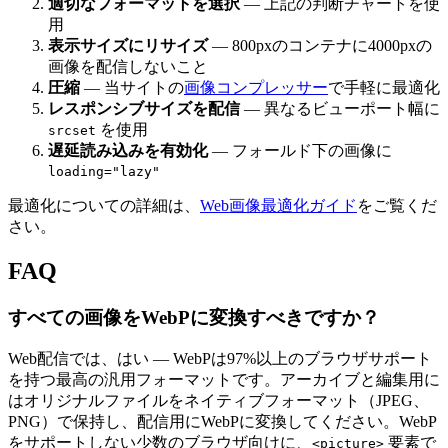
適切なフォーマットを選択
— 上記の判断チャートを使
用
表示サイズにリサイズ
— 800pxのコンテナに4000pxの
画像を配信しないこと
圧縮
— 当サイトの
画像コンプレッサー
で手軽に最適化
レスポンシブサイズを配信
— 異なるビューポート幅に
を使用
srcset
遅延読み込みを有効化
— フォールド下の画像に
loading="lazy"
最適化についての詳細は、
Web画像最適化ガイド
をご覧くだ
さい。
FAQ
すべての画像をWebPに変換すべきですか？
Web配信では、はい — WebPは97%以上のブラウザサポート
を持つ最高の汎用フォーマットです。アーカイブと編集用に
はオリジナルファイルをネイティブフォーマット（JPEG、
PNG）で保持し、配信用にWebPに変換してください。WebP
をサポートしない少数のブラウザ向けに、
要素で
<picture>