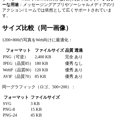
ーな用途
：メッセージングアプリやソーシャルメディアのリ
アクション/ミームでは依然として広くサポートされていま
す。
サイズ比較（同一画像）
1200×800の写真をWeb向けに最適化：
フォーマット
ファイルサイズ
品質
透過
PNG（可逆）
2,400 KB
完全
あり
JPEG（品質85）
180 KB
優秀
なし
WebP（品質80）
120 KB
優秀
あり
AVIF（品質70）
85 KB
優秀
あり
同一グラフィック（ロゴ、500×200）：
フォーマット
ファイルサイズ
SVG
3 KB
PNG-8
15 KB
PNG-24
45 KB