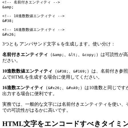
<!-- 名前付きエンティティ -->

&amp;

<!-- 10進数数値エンティティ -->

&#38;

<!-- 16進数数値エンティティ -->

3つとも アンパサンド文字
を生成します。使い分け：
&
名前付きエンティティ
（
、
、
）は可読性が高
&amp;
&lt;
&copy;
ださい。
10進数数値エンティティ
（
、
）は、名前付き参照
&#38;
&#169;
ムでHTMLを生成する場合に使用してください。
16進数エンティティ
（
、
）は10進数と同じです
&#x26;
&#xA9;
出力する場合に便利です。
実務では、一般的な文字には名前付きエンティティを使い、
での可読性がはるかに高いです。
HTML文字をエンコードすべきタイミ