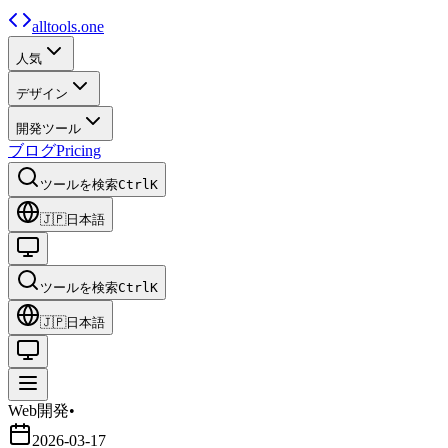
alltools.one
人気
デザイン
開発ツール
ブログ
Pricing
ツールを検索
Ctrl
K
🇯🇵
日本語
ツールを検索
Ctrl
K
🇯🇵
日本語
Web開発
•
2026-03-17