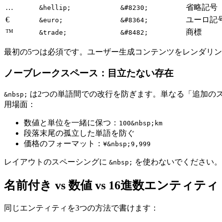
…
省略記号
&hellip;
&#8230;
€
ユーロ記
&euro;
&#8364;
™
商標
&trade;
&#8482;
最初の5つは必須です。ユーザー生成コンテンツをレンダリ
ノーブレークスペース：目立たない存在
は2つの単語間での改行を防ぎます。単なる「追加の
&nbsp;
用場面：
数値と単位を一緒に保つ：
100&nbsp;km
段落末尾の孤立した単語を防ぐ
価格のフォーマット：
¥&nbsp;9,999
レイアウトのスペーシングに
を使わないでください。
&nbsp;
名前付き vs 数値 vs 16進数エンティティ
同じエンティティを3つの方法で書けます：