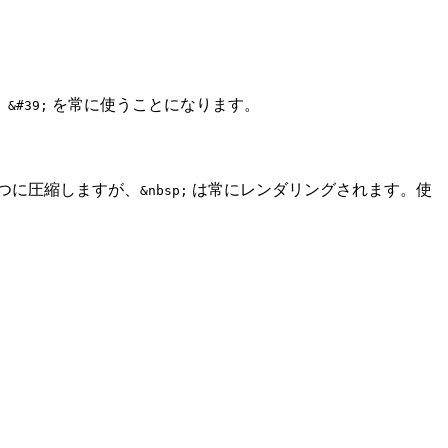
、
を常に使うことになります。
&#39;
つに圧縮しますが、
は常にレンダリングされます。使
&nbsp;