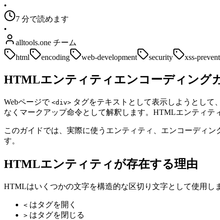
•
7 分で読めます
•
alltools.one チーム
html
encoding
web-development
security
xss-preven
HTMLエンティティエンコーディング
Webページで
タグをテキストとして表示しようとして、
<div>
なくマークアップ命令として解釈します。HTMLエンティ
このガイドでは、実際に使うエンティティ、エンコーディン
す。
HTMLエンティティが存在する理由
HTMLはいくつかの文字を構造的な区切り文字として使用し
はタグを開く
<
はタグを閉じる
>