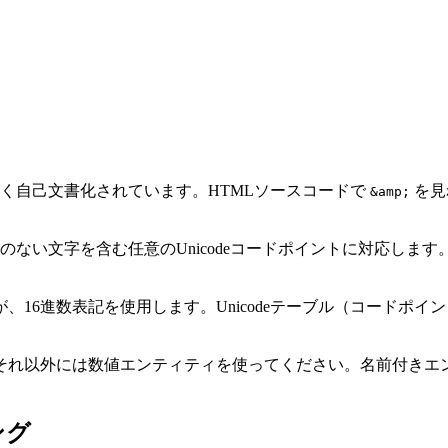
く自己文書化されています。HTMLソースコードで
を見
&amp;
のない文字を含む任意のUnicodeコードポイントに対応しま
が、16進数表記を使用します。Unicodeテーブル（コードポ
それ以外には数値エンティティを使ってください。名前付きエ
ング