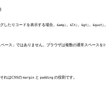
号
ングしたりコードを表示する場合、
、
、
、
&amp;
&lt;
&gt;
&quot;
スペース」ではありません。ブラウザは複数の通常スペースを1
それはCSSの
と
の役割です。
margin
padding