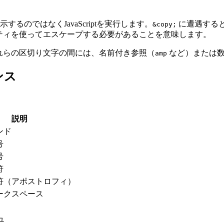
るのではなくJavaScriptを実行します。
に遭遇すると
&copy;
ティを使ってエスケープする必要があることを意味します。
れらの区切り文字の間には、名前付き参照（
など）または数
amp
ンス
説明
ンド
号
号
符
符（アポストロフィ）
ークスペース
ュ