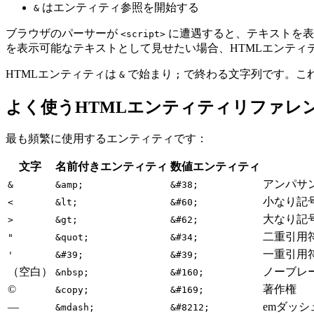
はエンティティ参照を開始する
&
ブラウザのパーサーが
に遭遇すると、テキストを表示す
<script>
を表示可能なテキストとして見せたい場合、HTMLエンティ
HTMLエンティティは
で始まり
で終わる文字列です。こ
&
;
よく使うHTMLエンティティリファレ
最も頻繁に使用するエンティティです：
文字
名前付きエンティティ
数値エンティティ
アンパサ
&
&amp;
&#38;
小なり記
<
&lt;
&#60;
大なり記
>
&gt;
&#62;
二重引用
"
&quot;
&#34;
一重引用
'
&#39;
&#39;
（空白）
ノーブレ
&nbsp;
&#160;
©
著作権
&copy;
&#169;
—
emダッシ
&mdash;
&#8212;