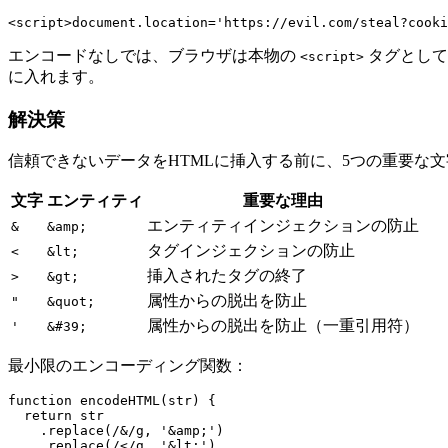
エンコードなしでは、ブラウザは本物の
タグとして
<script>
に入れます。
解決策
信頼できないデータをHTMLに挿入する前に、5つの重要な
文字
エンティティ
重要な理由
エンティティインジェクションの防止
&
&amp;
タグインジェクションの防止
<
&lt;
挿入されたタグの終了
>
&gt;
属性からの脱出を防止
"
&quot;
属性からの脱出を防止（一重引用符）
'
&#39;
最小限のエンコーディング関数：
function encodeHTML(str) {

  return str

    .replace(/&/g, '&amp;')

    .replace(/</g, '&lt;')
