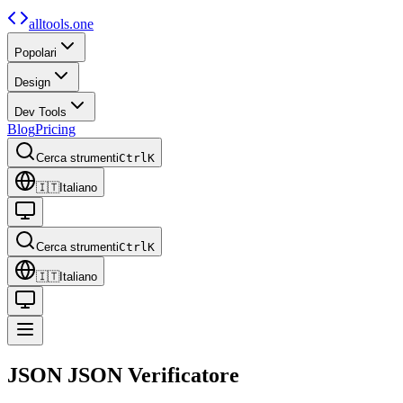
alltools.one
Popolari
Design
Dev Tools
Blog
Pricing
Cerca strumenti
Ctrl
K
🇮🇹
Italiano
Cerca strumenti
Ctrl
K
🇮🇹
Italiano
JSON
JSON
Verificatore