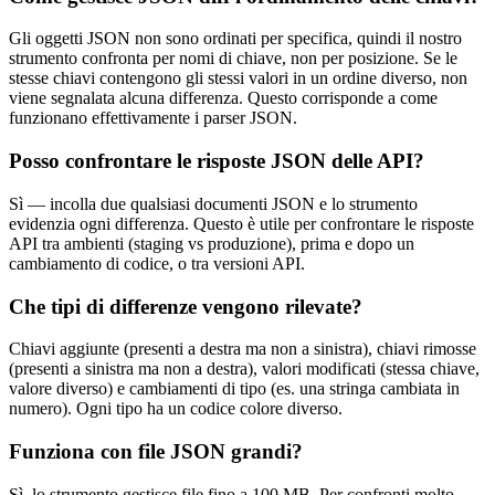
Gli oggetti JSON non sono ordinati per specifica, quindi il nostro
strumento confronta per nomi di chiave, non per posizione. Se le
stesse chiavi contengono gli stessi valori in un ordine diverso, non
viene segnalata alcuna differenza. Questo corrisponde a come
funzionano effettivamente i parser JSON.
Posso confrontare le risposte JSON delle API?
Sì — incolla due qualsiasi documenti JSON e lo strumento
evidenzia ogni differenza. Questo è utile per confrontare le risposte
API tra ambienti (staging vs produzione), prima e dopo un
cambiamento di codice, o tra versioni API.
Che tipi di differenze vengono rilevate?
Chiavi aggiunte (presenti a destra ma non a sinistra), chiavi rimosse
(presenti a sinistra ma non a destra), valori modificati (stessa chiave,
valore diverso) e cambiamenti di tipo (es. una stringa cambiata in
numero). Ogni tipo ha un codice colore diverso.
Funziona con file JSON grandi?
Sì, lo strumento gestisce file fino a 100 MB. Per confronti molto