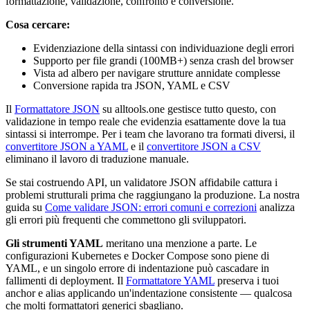
formattazione, validazione, confronto e conversione.
Cosa cercare:
Evidenziazione della sintassi con individuazione degli errori
Supporto per file grandi (100MB+) senza crash del browser
Vista ad albero per navigare strutture annidate complesse
Conversione rapida tra JSON, YAML e CSV
Il
Formattatore JSON
su alltools.one gestisce tutto questo, con
validazione in tempo reale che evidenzia esattamente dove la tua
sintassi si interrompe. Per i team che lavorano tra formati diversi, il
convertitore JSON a YAML
e il
convertitore JSON a CSV
eliminano il lavoro di traduzione manuale.
Se stai costruendo API, un validatore JSON affidabile cattura i
problemi strutturali prima che raggiungano la produzione. La nostra
guida su
Come validare JSON: errori comuni e correzioni
analizza
gli errori più frequenti che commettono gli sviluppatori.
Gli strumenti YAML
meritano una menzione a parte. Le
configurazioni Kubernetes e Docker Compose sono piene di
YAML, e un singolo errore di indentazione può cascadare in
fallimenti di deployment. Il
Formattatore YAML
preserva i tuoi
anchor e alias applicando un'indentazione consistente — qualcosa
che molti formattatori generici sbagliano.