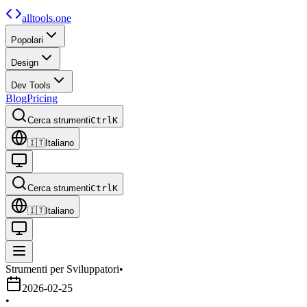
alltools.one
Popolari
Design
Dev Tools
Blog
Pricing
Cerca strumenti
Ctrl
K
🇮🇹
Italiano
Cerca strumenti
Ctrl
K
🇮🇹
Italiano
Strumenti per Sviluppatori
•
2026-02-25
•