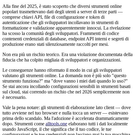
Alla fine del 2025, è stato scoperto che diversi strumenti online
popolari trasmettevano dati degli utenti a server di terze parti —
comprese chiavi API, file di configurazione e token di
autenticazione che gli sviluppatori incollavano in strumenti di
formattazione e validazione apparentemente innocui. La rivelazione
ha scosso la comunità degli sviluppatori. Frammenti di codice
contenenti credenziali di database, endpoint API interni e segreti di
produzione erano stati silenziosamente raccolti per mesi.
Non era più un rischio teorico. Era una violazione documentata della
fiducia che ha colpito migliaia di sviluppatori e organizzazioni.
Le conseguenze hanno riformato il modo in cui gli sviluppatori
valutano gli strumenti online. La domanda non è più solo "questo
strumento funziona?" ma "dove vanno i miei dati quando lo uso?"
Se stai ancora incollando configurazioni sensibili in strumenti basati
sul cloud, stai correndo un rischio che nel 2026 semplicemente non
è necessario.
Vale la pena notare: gli strumenti di elaborazione lato client — dove
tutto avviene nel tuo browser e nulla tocca un server — esistevano
prima dello scandalo. Ma l'adozione è accelerata drammaticamente
dopo. Strumenti come
alltools.one
elaborano tutti i dati localmente
usando JavaScript, il che significa che il tuo codice, le tue
configurazioni e le tue credenziali non lasciano mai la tua macchina.