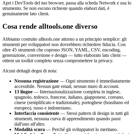
Apri i DevTools del tuo browser, passa alla scheda Network e usa lo
strumento. Se non escono richieste quando elabori dati, è
genuinamente lato client.
Cosa rende alltools.one diverso
Abbiamo costruito alltools.one attorno a un principio semplice: gli
strumenti per sviluppatori non dovrebbero richiedere fiducia. Con
oltre 45 strumenti che coprono JSON, YAML, CSV, encoding,
generazione, conversione e design — tutto elaborato lato client —
ottieni un toolkit completo senza compromettere la privacy.
Alcuni dettagli degni di nota:
Nessuna registrazione
— Ogni strumento è immediatamente
accessibile. Nessun gate email, nessun muro di account.
13 lingue
— Internazionalizzazione completa in inglese,
spagnolo, tedesco, francese, italiano, giapponese, coreano,
cinese (semplificato e tradizionale), portoghese (brasiliano ed
europeo), russo e indonesiano.
Interfaccia consistente
— Stessi pattern di design in tutti gli
strumenti, nessuna curva di apprendimento quando passi
dall'uno all'altro.
Modalità scura
— Perché gli sviluppatori lo meritano.