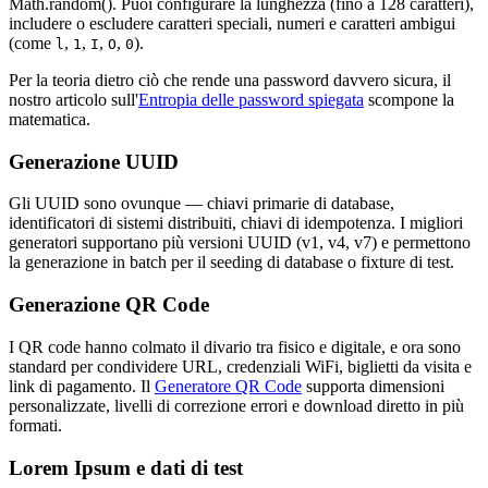
Math.random(). Puoi configurare la lunghezza (fino a 128 caratteri),
includere o escludere caratteri speciali, numeri e caratteri ambigui
(come
,
,
,
,
).
l
1
I
O
0
Per la teoria dietro ciò che rende una password davvero sicura, il
nostro articolo sull'
Entropia delle password spiegata
scompone la
matematica.
Generazione UUID
Gli UUID sono ovunque — chiavi primarie di database,
identificatori di sistemi distribuiti, chiavi di idempotenza. I migliori
generatori supportano più versioni UUID (v1, v4, v7) e permettono
la generazione in batch per il seeding di database o fixture di test.
Generazione QR Code
I QR code hanno colmato il divario tra fisico e digitale, e ora sono
standard per condividere URL, credenziali WiFi, biglietti da visita e
link di pagamento. Il
Generatore QR Code
supporta dimensioni
personalizzate, livelli di correzione errori e download diretto in più
formati.
Lorem Ipsum e dati di test