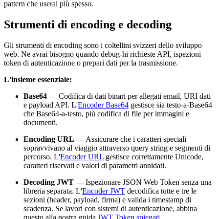
pattern che userai più spesso.
Strumenti di encoding e decoding
Gli strumenti di encoding sono i coltellini svizzeri dello sviluppo
web. Ne avrai bisogno quando debug-hi richieste API, ispezioni
token di autenticazione o prepari dati per la trasmissione.
L'insieme essenziale:
Base64
— Codifica di dati binari per allegati email, URI dati
e payload API. L'
Encoder Base64
gestisce sia testo-a-Base64
che Base64-a-testo, più codifica di file per immagini e
documenti.
Encoding URL
— Assicurare che i caratteri speciali
sopravvivano al viaggio attraverso query string e segmenti di
percorso. L'
Encoder URL
gestisce correttamente Unicode,
caratteri riservati e valori di parametri annidati.
Decoding JWT
— Ispezionare JSON Web Token senza una
libreria separata. L'
Encoder JWT
decodifica tutte e tre le
sezioni (header, payload, firma) e valida i timestamp di
scadenza. Se lavori con sistemi di autenticazione, abbina
questo alla nostra guida
JWT Token spiegati
.