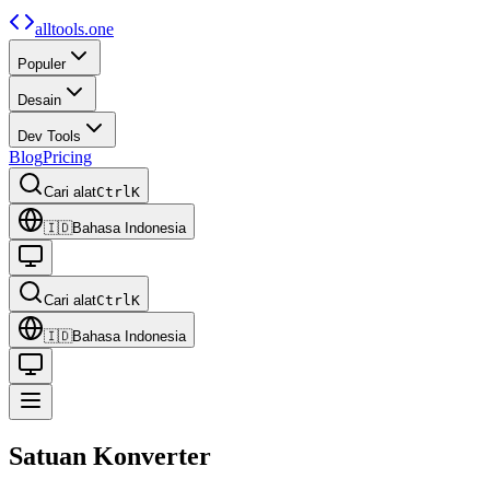
alltools.one
Populer
Desain
Dev Tools
Blog
Pricing
Cari alat
Ctrl
K
🇮🇩
Bahasa Indonesia
Cari alat
Ctrl
K
🇮🇩
Bahasa Indonesia
Satuan
Konverter