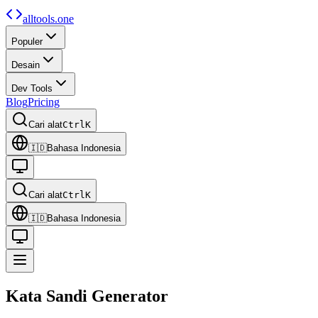
alltools.one
Populer
Desain
Dev Tools
Blog
Pricing
Cari alat
Ctrl
K
🇮🇩
Bahasa Indonesia
Cari alat
Ctrl
K
🇮🇩
Bahasa Indonesia
Kata Sandi
Generator