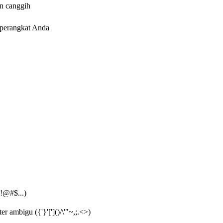
an canggih
 perangkat Anda
!@#$...)
r ambigu ({'}'[']()/\'"~,;.<>)