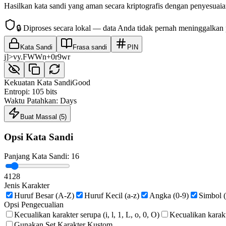
Hasilkan kata sandi yang aman secara kriptografis dengan penyesuai
🔒
Diproses secara lokal — data Anda tidak pernah meninggalkan
Kata Sandi
Frasa sandi
PIN
j]>vy.FWWn+0r9wr
Kekuatan Kata Sandi
Good
Entropi
:
105
bits
Waktu Patahkan
:
Days
Buat Massal
(
5
)
Opsi Kata Sandi
Panjang Kata Sandi
:
16
4
128
Jenis Karakter
Huruf Besar (A-Z)
Huruf Kecil (a-z)
Angka (0-9)
Simbol (
Opsi Pengecualian
Kecualikan karakter serupa (i, l, 1, L, o, 0, O)
Kecualikan karakte
Gunakan Set Karakter Kustom