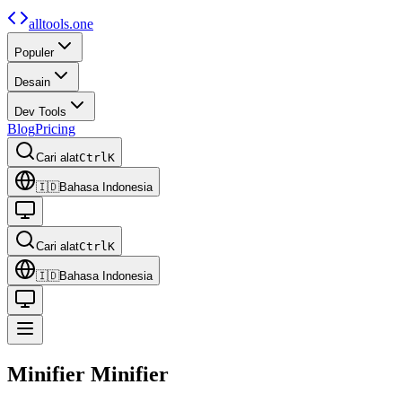
alltools.one
Populer
Desain
Dev Tools
Blog
Pricing
Cari alat
Ctrl
K
🇮🇩
Bahasa Indonesia
Cari alat
Ctrl
K
🇮🇩
Bahasa Indonesia
Minifier
Minifier