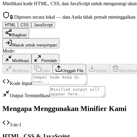
Minifikasi kode HTML, CSS, dan JavaScript untuk mengurangi ukuran
🔒
Diproses secara lokal — data Anda tidak pernah meninggalkan
HTML
CSS
JavaScript
Bagikan
Masuk untuk menyimpan
Mode
:
Minifikasi
Perindah
Minifikasi
Salin
Unggah File
Unduh
Bersihkan
Kode Input
Output Terminifikasi
Mengapa Menggunakan Minifier Kami
3-in-1
HTML, CSS & JavaScript