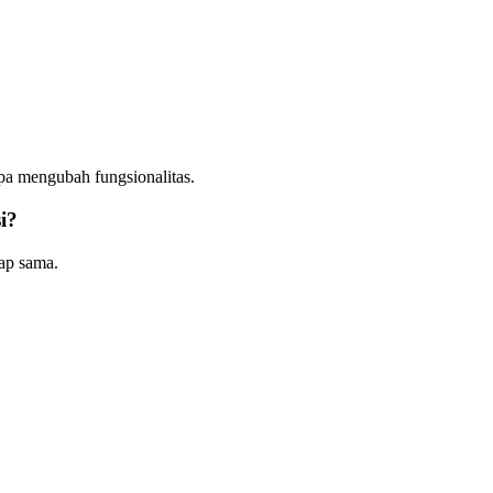
pa mengubah fungsionalitas.
i?
ap sama.