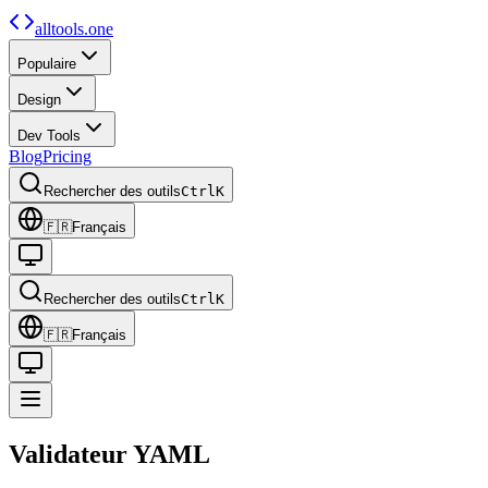
alltools.one
Populaire
Design
Dev Tools
Blog
Pricing
Rechercher des outils
Ctrl
K
🇫🇷
Français
Rechercher des outils
Ctrl
K
🇫🇷
Français
Validateur YAML