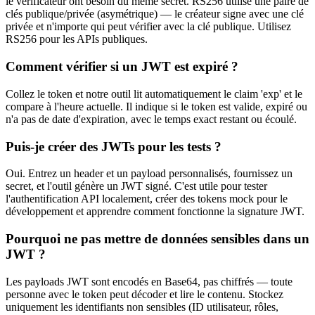
le vérificateur ont besoin du même secret. RS256 utilise une paire de
clés publique/privée (asymétrique) — le créateur signe avec une clé
privée et n'importe qui peut vérifier avec la clé publique. Utilisez
RS256 pour les APIs publiques.
Comment vérifier si un JWT est expiré ?
Collez le token et notre outil lit automatiquement le claim 'exp' et le
compare à l'heure actuelle. Il indique si le token est valide, expiré ou
n'a pas de date d'expiration, avec le temps exact restant ou écoulé.
Puis-je créer des JWTs pour les tests ?
Oui. Entrez un header et un payload personnalisés, fournissez un
secret, et l'outil génère un JWT signé. C'est utile pour tester
l'authentification API localement, créer des tokens mock pour le
développement et apprendre comment fonctionne la signature JWT.
Pourquoi ne pas mettre de données sensibles dans un
JWT ?
Les payloads JWT sont encodés en Base64, pas chiffrés — toute
personne avec le token peut décoder et lire le contenu. Stockez
uniquement les identifiants non sensibles (ID utilisateur, rôles,