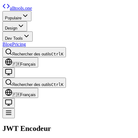
alltools.one
Populaire
Design
Dev Tools
Blog
Pricing
Rechercher des outils
Ctrl
K
🇫🇷
Français
Rechercher des outils
Ctrl
K
🇫🇷
Français
JWT
Encodeur