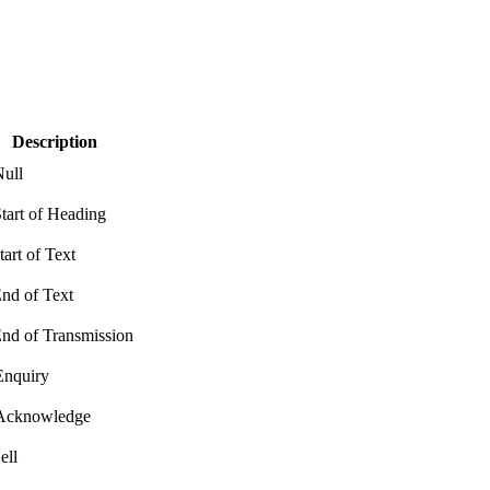
Description
ull
art of Heading
rt of Text
d of Text
d of Transmission
nquiry
cknowledge
ll