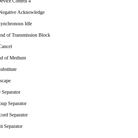
vice Control 4
egative Acknowledge
nchronous Idle
d of Transmission Block
ancel
d of Medium
bstitute
scape
 Separator
up Separator
ord Separator
t Separator