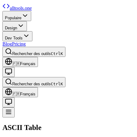
alltools.one
Populaire
Design
Dev Tools
Blog
Pricing
Rechercher des outils
Ctrl
K
🇫🇷
Français
Rechercher des outils
Ctrl
K
🇫🇷
Français
ASCII
Table