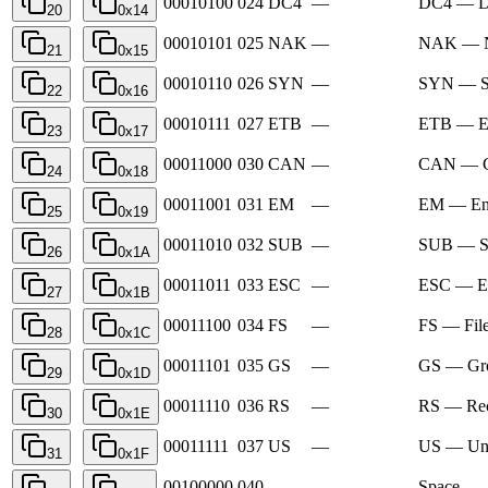
00010100
024
DC4
—
DC4 — De
20
0x14
00010101
025
NAK
—
NAK — N
21
0x15
00010110
026
SYN
—
SYN — Sy
22
0x16
00010111
027
ETB
—
ETB — En
23
0x17
00011000
030
CAN
—
CAN — C
24
0x18
00011001
031
EM
—
EM — En
25
0x19
00011010
032
SUB
—
SUB — Su
26
0x1A
00011011
033
ESC
—
ESC — E
27
0x1B
00011100
034
FS
—
FS — File
28
0x1C
00011101
035
GS
—
GS — Gro
29
0x1D
00011110
036
RS
—
RS — Rec
30
0x1E
00011111
037
US
—
US — Uni
31
0x1F
00100000
040
—
Space