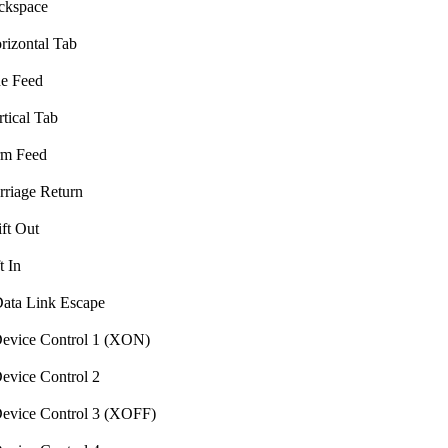
kspace
izontal Tab
e Feed
tical Tab
m Feed
riage Return
ft Out
t In
ta Link Escape
vice Control 1 (XON)
vice Control 2
vice Control 3 (XOFF)