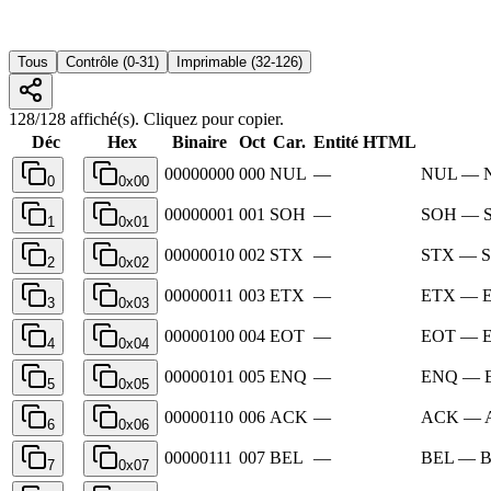
Tous
Contrôle (0-31)
Imprimable (32-126)
128/128 affiché(s). Cliquez pour copier.
Déc
Hex
Binaire
Oct
Car.
Entité HTML
00000000
000
NUL
—
NUL — N
0
0x00
00000001
001
SOH
—
SOH — St
1
0x01
00000010
002
STX
—
STX — Sta
2
0x02
00000011
003
ETX
—
ETX — En
3
0x03
00000100
004
EOT
—
EOT — En
4
0x04
00000101
005
ENQ
—
ENQ — E
5
0x05
00000110
006
ACK
—
ACK — A
6
0x06
00000111
007
BEL
—
BEL — Be
7
0x07