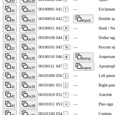
32
0x20
00100001
041
—
Exclamat
!
33
0x21
00100010
042
Double q
"
34
0x22
&quot;
00100011
043
—
Hash / Nu
#
35
0x23
00100100
044
—
Dollar sig
$
36
0x24
00100101
045
—
Percent s
%
37
0x25
00100110
046
Ampersa
&
38
0x26
&amp;
00100111
047
Apostrop
'
39
0x27
&apos;
00101000
050
—
Left paren
(
40
0x28
00101001
051
—
Right par
)
41
0x29
00101010
052
—
Asterisk
*
42
0x2A
00101011
053
—
Plus sign
+
43
0x2B
00101100
054
—
Comma
,