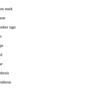
ion mark
uote
mber sign
n
ign
nd
he
thesis
enthesis