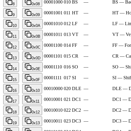
00001000
010
BS
—
BS — Bac
8
0x08
00001001
011
HT
—
HT — Hor
9
0x09
00001010
012
LF
—
LF — Lin
10
0x0A
00001011
013
VT
—
VT — Ver
11
0x0B
00001100
014
FF
—
FF — For
12
0x0C
00001101
015
CR
—
CR — Car
13
0x0D
00001110
016
SO
—
SO — Shi
14
0x0E
00001111
017
SI
—
SI — Shif
15
0x0F
00010000
020
DLE
—
DLE — Da
16
0x10
00010001
021
DC1
—
DC1 — De
17
0x11
00010010
022
DC2
—
DC2 — De
18
0x12
00010011
023
DC3
—
DC3 — De
19
0x13