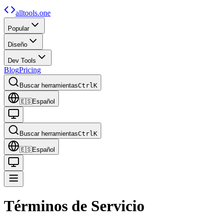
alltools.one
Popular
Diseño
Dev Tools
Blog
Pricing
Buscar herramientas
Ctrl
K
🇪🇸
Español
Buscar herramientas
Ctrl
K
🇪🇸
Español
Términos de Servicio