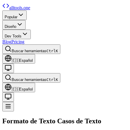
alltools.one
Popular
Diseño
Dev Tools
Blog
Pricing
Buscar herramientas
Ctrl
K
🇪🇸
Español
Buscar herramientas
Ctrl
K
🇪🇸
Español
Formato de Texto
Casos de Texto