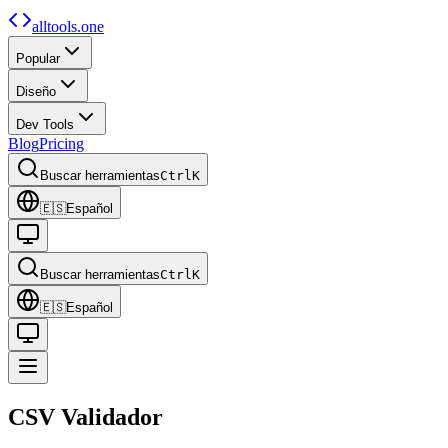
alltools.one
Popular
Diseño
Dev Tools
Blog
Pricing
Buscar herramientas
Ctrl
K
🇪🇸
Español
Buscar herramientas
Ctrl
K
🇪🇸
Español
CSV
Validador