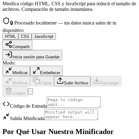
Minifica código HTML, CSS y JavaScript para reducir el tamaño de
archivos. Comparación de tamaño instantánea.
🔒
Procesado localmente — tus datos nunca salen de tu
dispositivo
HTML
CSS
JavaScript
Compartir
Inicia sesión para Guardar
Modo
:
Minificar
Embellecer
Minificar
Copiar
Subir Archivo
Descargar
Limpiar
Código de Entrada
Salida Minificada
Por Qué Usar Nuestro Minificador