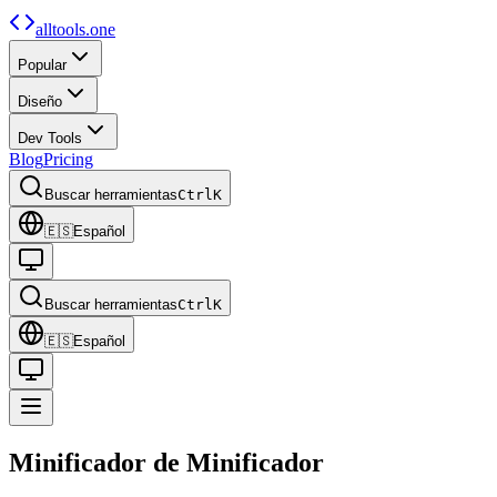
alltools.one
Popular
Diseño
Dev Tools
Blog
Pricing
Buscar herramientas
Ctrl
K
🇪🇸
Español
Buscar herramientas
Ctrl
K
🇪🇸
Español
Minificador de
Minificador