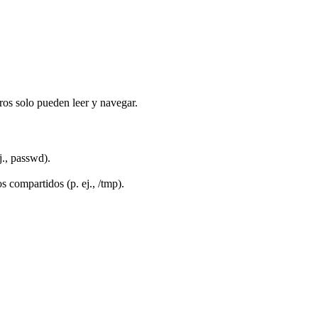
tros solo pueden leer y navegar.
j., passwd).
s compartidos (p. ej., /tmp).