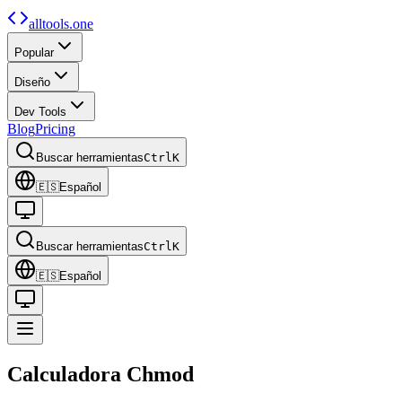
alltools.one
Popular
Diseño
Dev Tools
Blog
Pricing
Buscar herramientas
Ctrl
K
🇪🇸
Español
Buscar herramientas
Ctrl
K
🇪🇸
Español
Calculadora
Chmod