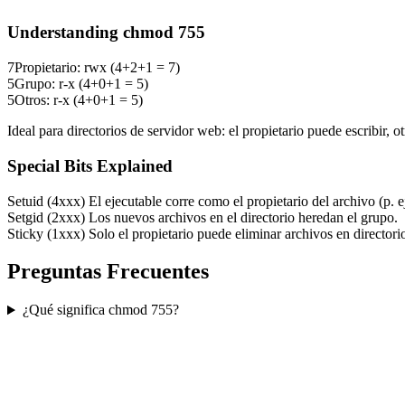
Understanding chmod 755
7
Propietario: rwx (4+2+1 = 7)
5
Grupo: r-x (4+0+1 = 5)
5
Otros: r-x (4+0+1 = 5)
Ideal para directorios de servidor web: el propietario puede escribir, o
Special Bits Explained
Setuid (4xxx)
El ejecutable corre como el propietario del archivo (p. e
Setgid (2xxx)
Los nuevos archivos en el directorio heredan el grupo.
Sticky (1xxx)
Solo el propietario puede eliminar archivos en directorio
Preguntas Frecuentes
¿Qué significa chmod 755?