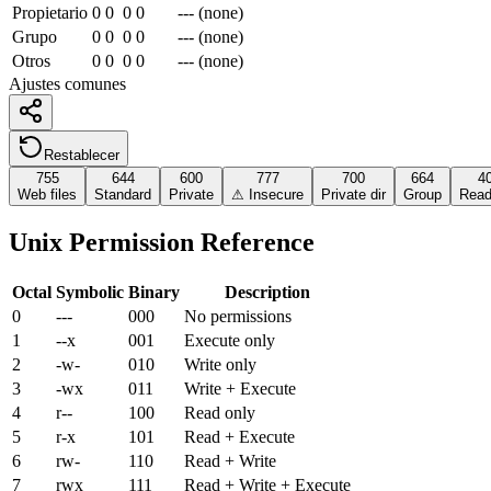
Propietario
0
0
0
0
--- (none)
Grupo
0
0
0
0
--- (none)
Otros
0
0
0
0
--- (none)
Ajustes comunes
Restablecer
755
644
600
777
700
664
4
Web files
Standard
Private
⚠ Insecure
Private dir
Group
Read
Unix Permission Reference
Octal
Symbolic
Binary
Description
0
---
000
No permissions
1
--x
001
Execute only
2
-w-
010
Write only
3
-wx
011
Write + Execute
4
r--
100
Read only
5
r-x
101
Read + Execute
6
rw-
110
Read + Write
7
rwx
111
Read + Write + Execute