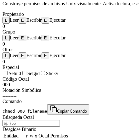
Construye permisos de archivos Unix visualmente. Activa lectura, escri
Propietario
Leer
Escribir
Ejecutar
L
E
E
0
Grupo
Leer
Escribir
Ejecutar
L
E
E
0
Otros
Leer
Escribir
Ejecutar
L
E
E
0
Especial
Setuid
Setgid
Sticky
Código Octal
000
Notación Simbólica
---------
Comando
chmod 000 filename
Copiar Comando
Búsqueda Octal
Desglose Binario
Entidad
r
w
x
Octal
Permisos