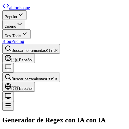
alltools.one
Popular
Diseño
Dev Tools
Blog
Pricing
Buscar herramientas
Ctrl
K
🇪🇸
Español
Buscar herramientas
Ctrl
K
🇪🇸
Español
Generador de Regex con IA
con IA