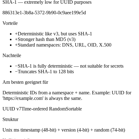
SHA-1 — extremely low for UUID purposes
886313e1-3b8a-5372-9b90-0c9aee199e5d
Vorteile
+
Deterministic like v3, but uses SHA-1
+
Stronger hash than MD5 (v3)
+
Standard namespaces: DNS, URL, OID, X.500
Nachteile
−
SHA-1 is fully deterministic — not suitable for secrets
−
Truncates SHA-1 to 128 bits
Am besten geeignet für
Deterministic IDs from a namespace + name. Example: UUID for
'https://example.com' is always the same.
UUID
v7
Time-ordered Random
Sortable
Struktur
Unix ms timestamp (48-bit) + version (4-bit) + random (74-bit)