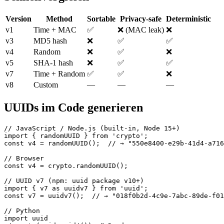
Version
Method
Sortable
Privacy-safe
Deterministic
v1
Time + MAC
✅
❌ (MAC leak)
❌
v3
MD5 hash
❌
✅
✅
v4
Random
❌
✅
❌
v5
SHA-1 hash
❌
✅
✅
v7
Time + Random
✅
✅
❌
v8
Custom
—
—
—
UUIDs im Code generieren
// JavaScript / Node.js (built-in, Node 15+)

import { randomUUID } from 'crypto';

const v4 = randomUUID();  // → "550e8400-e29b-41d4-a716
// Browser

const v4 = crypto.randomUUID();

// UUID v7 (npm: uuid package v10+)

import { v7 as uuidv7 } from 'uuid';

const v7 = uuidv7();  // → "018f0b2d-4c9e-7abc-89de-f01
// Python

import uuid
