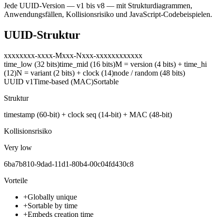
Jede UUID-Version — v1 bis v8 — mit Strukturdiagrammen,
Anwendungsfällen, Kollisionsrisiko und JavaScript-Codebeispielen.
UUID-Struktur
xxxxxxxx
-
xxxx
-
Mxxx
-
Nxxx
-
xxxxxxxxxxxx
time_low (32 bits)
time_mid (16 bits)
M = version (4 bits) + time_hi
(12)
N = variant (2 bits) + clock (14)
node / random (48 bits)
UUID
v1
Time-based (MAC)
Sortable
Struktur
timestamp (60-bit) + clock seq (14-bit) + MAC (48-bit)
Kollisionsrisiko
Very low
6ba7b810-9dad-11d1-80b4-00c04fd430c8
Vorteile
+
Globally unique
+
Sortable by time
+
Embeds creation time