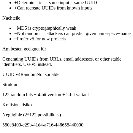
+
Deterministic — same input = same UUID
+
Can recreate UUIDs from known inputs
Nachteile
−
MD5 is cryptographically weak
−
Not random — attackers can predict given namespace+name
−
Prefer v5 for new projects
Am besten geeignet für
Generating UUIDs from URLs, email addresses, or other stable
identifiers. Use v5 instead.
UUID
v4
Random
Not sortable
Struktur
122 random bits + 4-bit version + 2-bit variant
Kollisionsrisiko
Negligible (2^122 possibilities)
550e8400-e29b-41d4-a716-446655440000