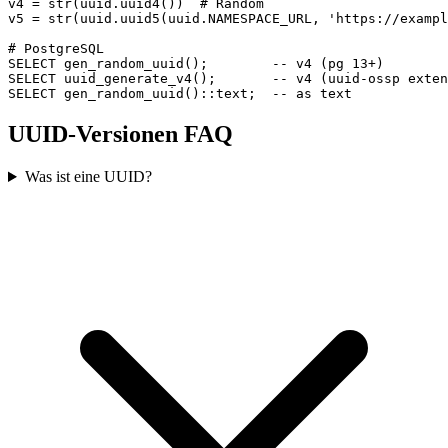
v4 = str(uuid.uuid4())  # Random

v5 = str(uuid.uuid5(uuid.NAMESPACE_URL, 'https://exampl
# PostgreSQL

SELECT gen_random_uuid();        -- v4 (pg 13+)

SELECT uuid_generate_v4();       -- v4 (uuid-ossp exten
SELECT gen_random_uuid()::text;  -- as text
UUID-Versionen FAQ
Was ist eine UUID?