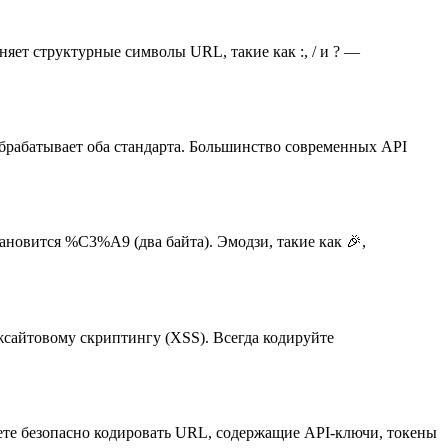
няет структурные символы URL, такие как :, / и ? —
брабатывает оба стандарта. Большинство современных API
ановится %C3%A9 (два байта). Эмодзи, такие как 🎉,
сайтовому скриптингу (XSS). Всегда кодируйте
жете безопасно кодировать URL, содержащие API-ключи, токены