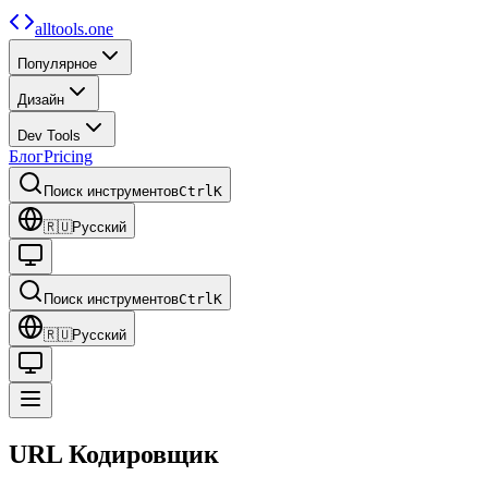
alltools.one
Популярное
Дизайн
Dev Tools
Блог
Pricing
Поиск инструментов
Ctrl
K
🇷🇺
Русский
Поиск инструментов
Ctrl
K
🇷🇺
Русский
URL
Кодировщик