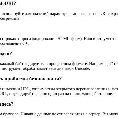
odeURI?
— используйте для значений параметров запроса. encodeURI сохра
оба режима.
в строках запроса (кодирование HTML-форм). Наш инструмент о
соглашение с +.
одзи?
каждый байт кодируется в процентном формате. Например, 'é' ст
инструмент обрабатывает весь диапазон Unicode.
ь проблемы безопасности?
к инъекции URL, уязвимостям открытого перенаправления и меж
 URL, и декодируйте ровно один раз на принимающей стороне.
здесь?
м браузере. Никакие данные не отправляются на сервер. Вы мо