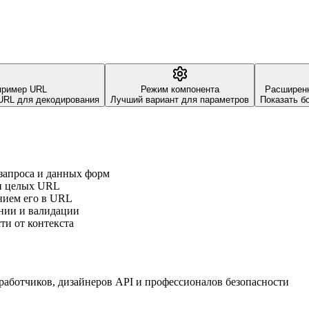
пример URL
Режим компонента
Расширенн
 URL для декодирования
Лучший вариант для параметров
Показать б
запроса и данных форм
и целых URL
нием его в URL
ании и валидации
ти от контекста
аботчиков, дизайнеров API и профессионалов безопасности