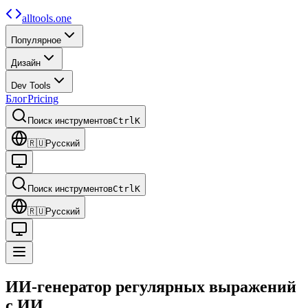
alltools.one
Популярное
Дизайн
Dev Tools
Блог
Pricing
Поиск инструментов
Ctrl
K
🇷🇺
Русский
Поиск инструментов
Ctrl
K
🇷🇺
Русский
ИИ-генератор регулярных выражений
с ИИ