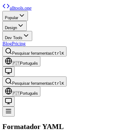
alltools.one
Popular
Design
Dev Tools
Blog
Pricing
Pesquisar ferramentas
Ctrl
K
🇵🇹
Português
Pesquisar ferramentas
Ctrl
K
🇵🇹
Português
Formatador YAML