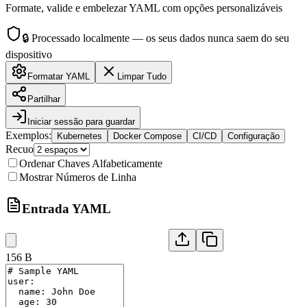
Formate, valide e embelezar YAML com opções personalizáveis
🔒
Processado localmente — os seus dados nunca saem do seu
dispositivo
Formatar YAML
Limpar Tudo
Partilhar
Iniciar sessão para guardar
Exemplos
:
Kubernetes
Docker Compose
CI/CD
Configuração
Recuo
Ordenar Chaves Alfabeticamente
Mostrar Números de Linha
Entrada YAML
156 B