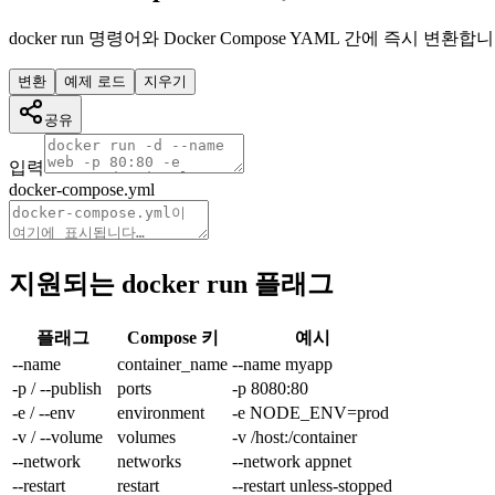
docker run 명령어와 Docker Compose YAML 간에 즉시 변환합니
변환
예제 로드
지우기
공유
입력
docker-compose.yml
지원되는 docker run 플래그
플래그
Compose 키
예시
--name
container_name
--name myapp
-p / --publish
ports
-p 8080:80
-e / --env
environment
-e NODE_ENV=prod
-v / --volume
volumes
-v /host:/container
--network
networks
--network appnet
--restart
restart
--restart unless-stopped