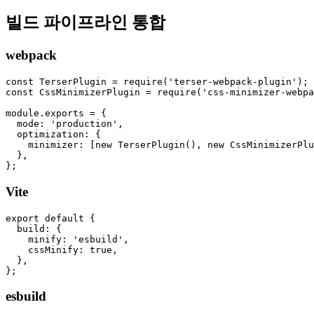
빌드 파이프라인 통합
webpack
const TerserPlugin = require('terser-webpack-plugin');

const CssMinimizerPlugin = require('css-minimizer-webpa
module.exports = {

  mode: 'production',

  optimization: {

    minimizer: [new TerserPlugin(), new CssMinimizerPlu
  },

Vite
export default {

  build: {

    minify: 'esbuild',

    cssMinify: true,

  },

esbuild