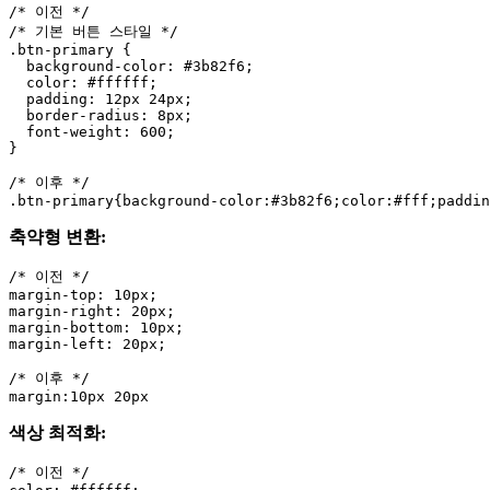
/* 이전 */

/* 기본 버튼 스타일 */

.btn-primary {

  background-color: #3b82f6;

  color: #ffffff;

  padding: 12px 24px;

  border-radius: 8px;

  font-weight: 600;

}

/* 이후 */

축약형 변환:
/* 이전 */

margin-top: 10px;

margin-right: 20px;

margin-bottom: 10px;

margin-left: 20px;

/* 이후 */

색상 최적화:
/* 이전 */
