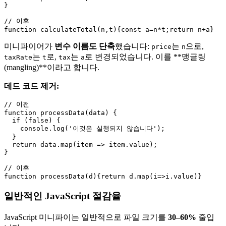
}

// 이후

미니파이어가
변수 이름도 단축
했습니다:
는
으로,
price
n
는
로,
는
로 변경되었습니다. 이를 **맹글링
taxRate
t
tax
a
(mangling)**이라고 합니다.
데드 코드 제거:
// 이전

function processData(data) {

  if (false) {

    console.log('이것은 실행되지 않습니다');

  }

  return data.map(item => item.value);

}

// 이후

일반적인 JavaScript 절감율
JavaScript 미니파이는 일반적으로 파일 크기를
30–60%
줄입