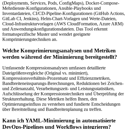
(Deployments, Services, Pods, ConfigMaps), Docker-Compose-
Mehrdienste-Konfigurationen, Ansible-Playbooks und
Inventardateien, CI/CD-Pipeline-Konfigurationen (GitHub Actions,
GitLab CI, Jenkins), Helm-Chart-Vorlagen und Werte-Dateien,
Cloud-Infrastrukturvorlagen (AWS CloudFormation, Azure ARM)
und Anwendungskonfigurationsdateien. Das Tool erkennt
formatsspezifische Muster und wendet geeignete
Komprimierungstechniken an.
Welche Komprimierungsanalysen und Metriken
werden während der Minimierung bereitgestellt?
Umfassende Kompressionsanalysen umfassen detaillierte
Dateigrößenvergleiche (Original vs. minimiert),
Kompressionsverhältnis-Prozentsatz und Effizienzmetriken,
Bandbreiteneinsparungs-Berechnungen, Reduktionen bei Zeichen-
und Zeilenanzahl, Verarbeitungszeit- und Leistungsstatistiken,
Aufschlüsselung der Kompressionstechniken und Überprüfung der
Strukturerhaltung. Diese Metriken helfen Ihnen, den
Optimierungseinfluss zu verstehen und fundierte Entscheidungen
über Bereitstellung und Bandbreitenplanung zu treffen.
Kann ich YAML-Minimierung in automatisierte
DevOps-Pipelines und Workflows integrieren?