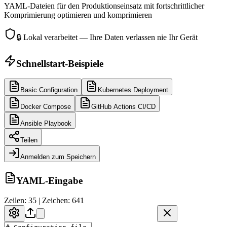
YAML-Dateien für den Produktionseinsatz mit fortschrittlicher
Komprimierung optimieren und komprimieren
🔒
Lokal verarbeitet — Ihre Daten verlassen nie Ihr Gerät
Schnellstart-Beispiele
Basic Configuration
Kubernetes Deployment
Docker Compose
GitHub Actions CI/CD
Ansible Playbook
Teilen
Anmelden zum Speichern
YAML-Eingabe
Zeilen: 35 | Zeichen: 641