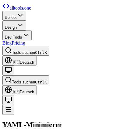
alltools.one
Beliebt
Design
Dev Tools
Blog
Pricing
Tools suchen
Ctrl
K
🇩🇪
Deutsch
Tools suchen
Ctrl
K
🇩🇪
Deutsch
YAML-Minimierer